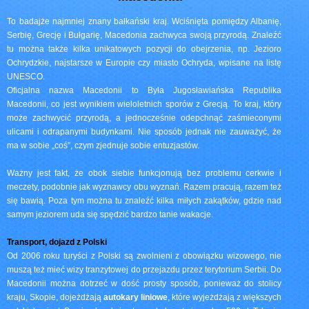
To badajże najmniej znany bałkański kraj. Wciśnięta pomiędzy Albanię,
Serbię, Grecję i Bułgarię, Macedonia zachwyca swoją przyrodą. Znaleźć
tu można także kilka unikatowych pozycji do obejrzenia, np. Jezioro
Ochrydzkie, najstarsze w Europie czy miasto Ochryda, wpisane na listę
UNESCO.
Oficjalna nazwa Macedonii to Była Jugosławiańska Republika
Macedonii, co jest wynikiem wieloletnich sporów z Grecją. To kraj, który
może zachwycić przyrodą, a jednocześnie odepchnąć zaśmieconymi
ulicami i odrapanymi budynkami. Nie sposób jednak nie zauważyć, że
ma w sobie „coś”, czym zjednuje sobie entuzjastów.
Ważny jest fakt, że obok siebie funkcjonują bez problemu cerkwie i
meczety, podobnie jak wyznawcy obu wyznań. Razem pracują, razem też
się bawią. Poza tym można tu znaleźć kilka miłych zakątków, gdzie nad
samym jeziorem uda się spędzić bardzo tanie wakacje.
Transport, dojazd z Polski
Od 2006 roku turyści z Polski są zwolnieni z obowiązku wizowego, nie
muszą też mieć wizy tranzytowej do przejazdu przez terytorium Serbii. Do
Macedonii można dotrzeć w dość prosty sposób, ponieważ do stolicy
kraju, Skopie, dojeżdżają
autokary liniowe
, które wyjeżdżają z większych