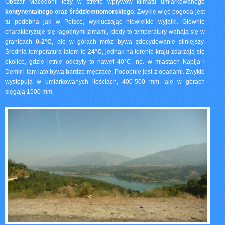
Obszar Macedonii leży w strefie wpływów klimatu umiarkowanego
kontynentalnego oraz śródziemnomorskiego
. Zwykle więc pogoda jest
tu podobna jak w Polsce, wykluczając niewielkie wyjątki. Głównie
charakteryzuje się łagodnymi zimami, kiedy to temperatury wahają się w
granicach
0-2°C
, ale w górach mróz bywa zdecydowanie silniejszy.
Średnia temperatura latem to
24
°
C
, jednak na terenie kraju zdarzają się
okolice, gdzie letnie odczyty to nawet 40°C, np. w miastach Kapija i
Demir i tam lato bywa bardzo męczące. Podobnie jest z opadami. Zwykle
występują w umiarkowanych ilościach, 400-500 mm, ale w górach
sięgają 1500 mm.