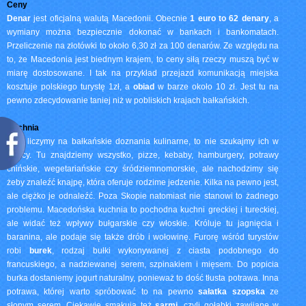
Ceny
Denar
jest oficjalną walutą Macedonii. Obecnie
1 euro to 62 denary
, a
wymiany można bezpiecznie dokonać w bankach i bankomatach.
Przeliczenie na złotówki to około 6,30 zł za 100 denarów. Ze względu na
to, że Macedonia jest biednym krajem, to ceny siłą rzeczy muszą być w
miarę dostosowane. I tak na przykład przejazd komunikacją miejska
kosztuje polskiego turystę 1zł, a
obiad
w barze około 10 zł. Jest tu na
pewno zdecydowanie taniej niż w pobliskich krajach bałkańskich.
Kuchnia
Jeśli liczymy na bałkańskie doznania kulinarne, to nie szukajmy ich w
stolicy. Tu znajdziemy wszystko, pizze, kebaby, hamburgery, potrawy
chińskie, wegetariańskie czy śródziemnomorskie, ale nachodzimy się
żeby znaleźć knajpę, która oferuje rodzime jedzenie. Kilka na pewno jest,
ale ciężko je odnaleźć. Poza Skopie natomiast nie stanowi to żadnego
problemu. Macedońska kuchnia to pochodna kuchni greckiej i tureckiej,
ale widać też wpływy bułgarskie czy włoskie. Króluje tu jagnięcia i
baranina, ale podaje się także drób i wołowinę. Furorę wśród turystów
robi
burek
, rodzaj bułki wykonywanej z ciasta podobnego do
francuskiego, a nadziewanej serem, szpinakiem i mięsem. Do popicia
burka dostaniemy jogurt naturalny, ponieważ to dość tłusta potrawa. Inna
potrawa, której warto spróbować to na pewno
sałatka szopska
ze
słonym serem. Ciekawie smakują też
sarmi
, czyli gołąbki zawijane w