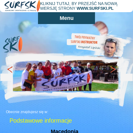
KLIKNIJ TUTAJ, BY PRZEJŚĆ NA NOWĄ
WERSJĘ STRONY
WWW.SURFSKI.PL
Przeskocz do
Menu
treści
Obecnie znajdujesz się w:
Podstawowe informacje
Macedonia