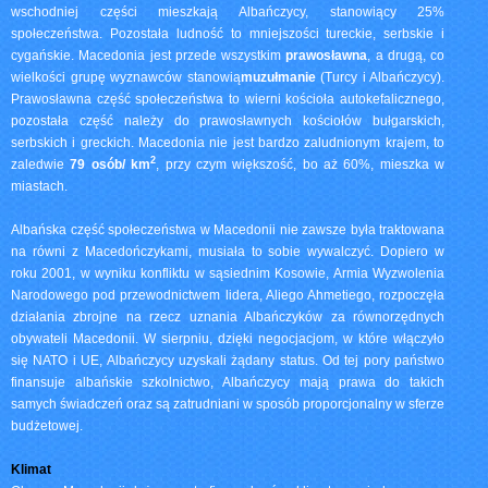
wschodniej części mieszkają Albańczycy, stanowiący 25%
społeczeństwa. Pozostała ludność to mniejszości tureckie, serbskie i
cygańskie. Macedonia jest przede wszystkim
prawosławna
, a drugą, co
wielkości grupę wyznawców stanowią
muzułmanie
(Turcy i Albańczycy).
Prawosławna część społeczeństwa to wierni kościoła autokefalicznego,
pozostała część należy do prawosławnych kościołów bułgarskich,
serbskich i greckich. Macedonia nie jest bardzo zaludnionym krajem, to
2
zaledwie
79 osób/
km
, przy czym większość, bo aż 60%, mieszka w
miastach.
Albańska część społeczeństwa w Macedonii nie zawsze była traktowana
na równi z Macedończykami, musiała to sobie wywalczyć. Dopiero w
roku 2001, w wyniku konfliktu w sąsiednim Kosowie, Armia Wyzwolenia
Narodowego pod przewodnictwem lidera, Aliego Ahmetiego, rozpoczęła
działania zbrojne na rzecz uznania Albańczyków za równorzędnych
obywateli Macedonii. W sierpniu, dzięki negocjacjom, w które włączyło
się NATO i UE, Albańczycy uzyskali żądany status. Od tej pory państwo
finansuje albańskie szkolnictwo, Albańczycy mają prawa do takich
samych świadczeń oraz są zatrudniani w sposób proporcjonalny w sferze
budżetowej.
Klimat