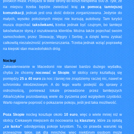
polskich miast. Przejazd w dwie strony do koszt niespełna 500 zł. Tyle, że
na miejscu trzeba będzie zwiedzać kraj
za pomocą tamtejszej
komunikacji
, jednak jest ona dość dobrze zorganizowana. Jedynie do
małych, wysoko położonych miejsc nie kursują autobusy. Tam turyści
musza dojechać
taksówkami,
trzeba jednak być czujnym, bo tamtejsi
taksówkarze słyną z oszukiwania klientów. Można także pojechać swoim
samochodem, przez Słowację, Węgry i Serbię, a dzięki temu zyskać
całkowitą niezależność przemieszczania. Trzeba jednak wziąć poprawkę
na kiepski stan macedońskich dróg.
Noclegi
Zakwaterowanie w Macedonii nie stanowi bardzo dużego wydatku,
chyba że chcemy
nocować w Skopie
. W stolicy ceny kształtują się
pomiędzy
25 a 40 euro
za noc i taniej nie znajdziemy raczej nic, nawet w
schronisku młodzieżowym. A do tego warto podejść do sprawy z
ostrożnością, ponieważ lokale prowadzone przez tamtejszych
Albańczyków pozostawiają wiele do życzenia pod względem czystości.
Warto najpierw poprosić o pokazanie pokoju, jeśli jest taka możliwość.
Poza Skopie
nocleg kosztuje około
10 euro
, więc o wiele mniej niż w
stolicy. Ciekawym miejscem do nocowania są
klasztory
, które za opłatą
„co łaska”
udostępniają pokoje turystom. Tu, co prawda warunki są
przeważnie takie, jak dla mnichów, więc niektórym osobom może