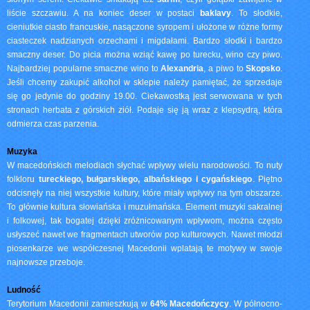
liście szczawiu. A na koniec deser w postaci
baklavy
. To słodkie,
cieniutkie ciasto francuskie, nasączone syropem i ułożone w różne formy
ciasteczek nadzianych orzechami i migdałami. Bardzo słodki i bardzo
smaczny deser. Do picia można wziąć kawę po turecku, wino czy piwo.
Najbardziej popularne smaczne wino to
Alexandria
, a piwo to
Skopsko
.
Jeśli chcemy zakupić alkohol w sklepie należy pamiętać, że sprzedaje
się go jedynie do godziny 19.00. Ciekawostką jest serwowana w tych
stronach herbata z górskich ziół. Podaje się ją wraz z klepsydrą, która
odmierza czas parzenia.
Muzyka
W macedońskich melodiach słychać wpływy wielu narodowości. To nuty
folkloru
tureckiego, bułgarskiego, albańskiego i cygańskiego
. Piętno
odcisnęły na niej wszystkie kultury, które miały wpływy na tym obszarze.
To głównie kultura słowiańska i muzułmańska. Element muzyki sakralnej
i folkowej, tak bogatej dzięki zróżnicowanym wpływom, można często
usłyszeć nawet we fragmentach utworów pop kulturowych. Nawet młodzi
piosenkarze we współczesnej Macedonii wplatają te motywy w swoje
najnowsze przeboje.
Ludność
Terytorium Macedonii zamieszkują w
64% Macedończycy
. W północno-