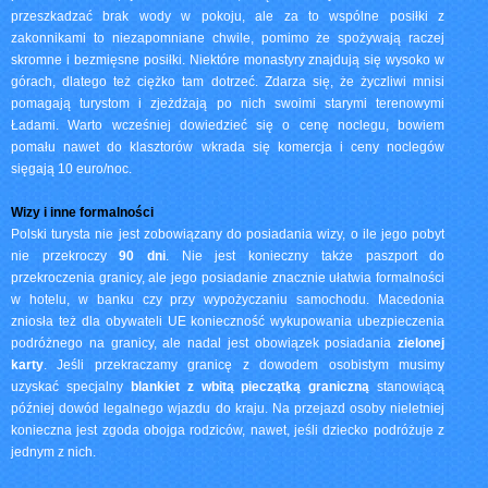
przeszkadzać brak wody w pokoju, ale za to wspólne posiłki z
zakonnikami to niezapomniane chwile, pomimo że spożywają raczej
skromne i bezmięsne posiłki. Niektóre monastyry znajdują się wysoko w
górach, dlatego też ciężko tam dotrzeć. Zdarza się, że życzliwi mnisi
pomagają turystom i zjeżdżają po nich swoimi starymi terenowymi
Ładami. Warto wcześniej dowiedzieć się o cenę noclegu, bowiem
pomału nawet do klasztorów wkrada się komercja i ceny noclegów
sięgają 10 euro/noc.
Wizy i inne formalności
Polski turysta nie jest zobowiązany do posiadania wizy, o ile jego pobyt
nie przekroczy
90 dni
. Nie jest konieczny także paszport do
przekroczenia granicy, ale jego posiadanie znacznie ułatwia formalności
w hotelu, w banku czy przy wypożyczaniu samochodu. Macedonia
zniosła też dla obywateli UE konieczność wykupowania ubezpieczenia
podróżnego na granicy, ale nadal jest obowiązek posiadania
zielonej
karty
. Jeśli przekraczamy granicę z dowodem osobistym musimy
uzyskać specjalny
blankiet z wbitą pieczątką graniczną
stanowiącą
później dowód legalnego wjazdu do kraju. Na przejazd osoby nieletniej
konieczna jest zgoda obojga rodziców, nawet, jeśli dziecko podróżuje z
jednym z nich.