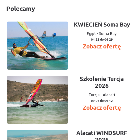
Polecamy
KWIECIEŃ Soma Bay
Egipt
-
Soma Bay
04-22 do 04-29
Zobacz ofertę
Szkolenie Turcja
2026
Turcja
-
Alacati
09-04 do 09-12
Zobacz ofertę
Alacati WINDSURF