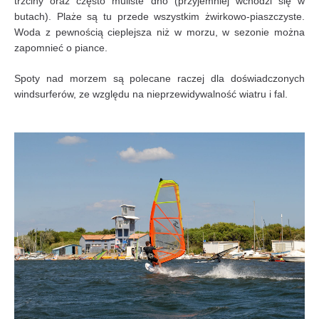
trzciny oraz często muliste dno (przyjemniej wchodzi się w
butach). Plaże są tu przede wszystkim żwirkowo-piaszczyste.
Woda z pewnością cieplejsza niż w morzu, w sezonie można
zapomnieć o piance.
Spoty nad morzem są polecane raczej dla doświadczonych
windsurferów, ze względu na nieprzewidywalność wiatru i fal.