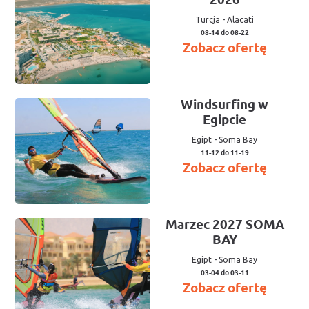
2026
Turcja
-
Alacati
08-14 do 08-22
Zobacz ofertę
Windsurfing w
Egipcie
Egipt
-
Soma Bay
11-12 do 11-19
Zobacz ofertę
Marzec 2027 SOMA
BAY
Egipt
-
Soma Bay
03-04 do 03-11
Zobacz ofertę