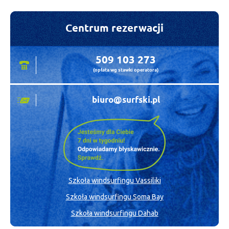
INNE INFORMACJE - FRANCJA - LEUCATE
HOTELE W LEUCATE WE
HISTORYCZNE STATYSTYKI WIATROWE -
Centrum rezerwacji
FRANCJA - LEUCATE
FRANCJI
DODAJ OPINIĘ
509 103 273
(opłata wg stawki operatora)
biuro@surfski.pl
KLIKNIJ I ZAREZERWUJ NOCLEG
Szkoła windsurfingu Vassiliki
Szkoła windsurfingu Soma Bay
Szkoła windsurfingu Dahab