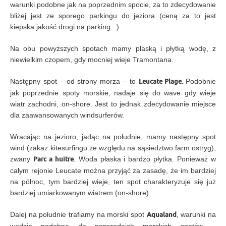
warunki podobne jak na poprzednim spocie, za to zdecydowanie
bliżej jest ze sporego parkingu do jeziora (ceną za to jest
kiepska jakość drogi na parking...).
Na obu powyższych spotach mamy płaską i płytką wodę, z
niewielkim czopem, gdy mocniej wieje Tramontana.
Następny spot – od strony morza – to
Leucate Plage.
Podobnie
jak poprzednie spoty morskie, nadaje się do wave gdy wieje
wiatr zachodni, on-shore. Jest to jednak zdecydowanie miejsce
dla zaawansowanych windsurferów.
Wracając na jezioro, jadąc na południe, mamy następny spot
wind (zakaz kitesurfingu ze względu na sąsiedztwo farm ostryg),
zwany
Parc a huitre
. Woda płaska i bardzo płytka. Ponieważ w
całym rejonie Leucate można przyjąć za zasadę, że im bardziej
na północ, tym bardziej wieje, ten spot charakteryzuje się już
bardziej umiarkowanym wiatrem (on-shore).
Dalej na południe trafiamy na morski spot
Aqualand
, warunki na
wodzie podobne do poprzednich morskich spotów –