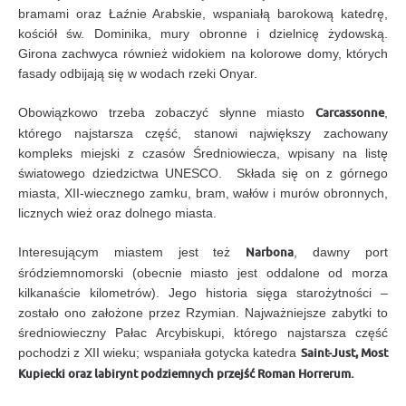
bramami oraz Łaźnie Arabskie, wspaniałą barokową katedrę,
kościół św. Dominika, mury obronne i dzielnicę żydowską.
Girona zachwyca również widokiem na kolorowe domy, których
fasady odbijają się w wodach rzeki Onyar.
Obowiązkowo trzeba zobaczyć słynne miasto
Carcassonne
,
którego najstarsza część, stanowi największy zachowany
kompleks miejski z czasów Średniowiecza, wpisany na listę
światowego dziedzictwa UNESCO. Składa się on z górnego
miasta, XII-wiecznego zamku, bram, wałów i murów obronnych,
licznych wież oraz dolnego miasta.
Interesującym miastem jest też
Narbona
, dawny port
śródziemnomorski (obecnie miasto jest oddalone od morza
kilkanaście kilometrów). Jego historia sięga starożytności –
zostało ono założone przez Rzymian. Najważniejsze zabytki to
średniowieczny Pałac Arcybiskupi, którego najstarsza część
pochodzi z XII wieku; wspaniała gotycka katedra
Saint-Just
, Most
Kupiecki oraz labirynt podziemnych przejść Roman Horrerum.