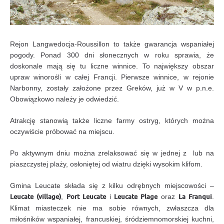
Rejon Langwedocja-Roussillon to także gwarancja wspaniałej
pogody. Ponad 300 dni słonecznych w roku sprawia, że
doskonale mają się tu liczne winnice. To największy obszar
upraw winorośli w całej Francji. Pierwsze winnice, w rejonie
Narbonny, zostały założone przez Greków, już w V w p.n.e.
Obowiązkowo należy je odwiedzić.
Atrakcję stanowią także liczne farmy ostryg, których można
oczywiście próbować na miejscu.
Po aktywnym dniu można zrelaksować się w jednej z lub na
piaszczystej plaży, osłoniętej od wiatru dzięki wysokim klifom.
Gmina Leucate składa się z kilku odrębnych miejscowości –
Leucate (village)
,
Port Leucate
i
Leucate Plage
oraz
La Franqui
.
Klimat miasteczek nie ma sobie równych, zwłaszcza dla
miłośników wspaniałej, francuskiej, śródziemnomorskiej kuchni,