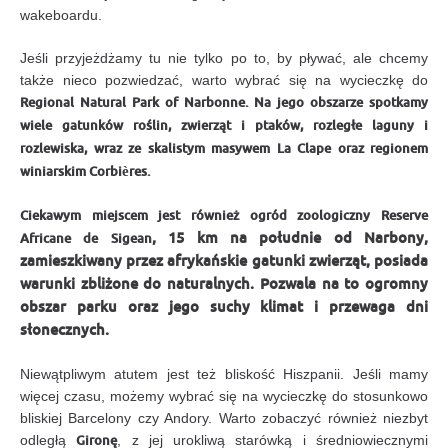
wakeboardu.
Jeśli przyjeżdżamy tu nie tylko po to, by pływać, ale chcemy
także nieco pozwiedzać, warto wybrać się na wycieczkę do
Regional Natural Park of Narbonne
. Na jego obszarze spotkamy
wiele gatunków roślin, zwierząt i ptaków, rozległe laguny i
rozlewiska, wraz ze skalistym masywem
La Clape
oraz regionem
winiarskim
Corbières
.
Ciekawym miejscem jest również ogród zoologiczny Reserve
, 15 km na południe od Narbony,
Africane de Sigean
zamieszkiwany przez afrykańskie gatunki zwierząt, posiada
warunki zbliżone do naturalnych. Pozwala na to ogromny
obszar parku oraz jego suchy klimat i przewaga dni
słonecznych.
Niewątpliwym atutem jest też bliskość Hiszpanii. Jeśli mamy
więcej czasu, możemy wybrać się na wycieczkę do stosunkowo
bliskiej Barcelony czy Andory. Warto zobaczyć również niezbyt
odległą
Gironę
, z jej urokliwą starówką i średniowiecznymi