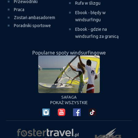
Przewodniki
Rufa w ślizgu
Praca
Ebook - błędy w
Zostań ambasadorem
windsurfingu
Poradniki sportowe
Ebook - gdzie na
windsurfing za granicą
Popularne spoty windsurfingowe
FA
SAFAGA
B
POKAŻ WSZYSTKIE