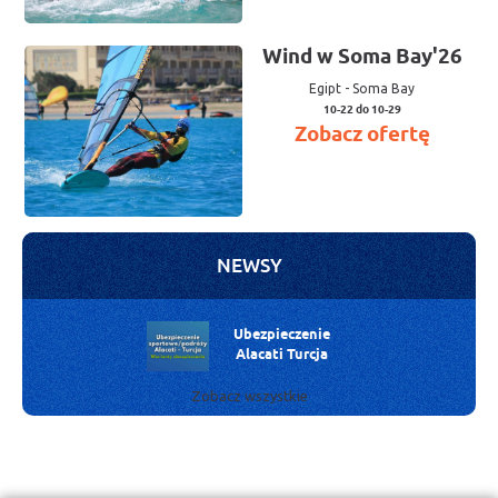
Wind w Soma Bay'26
Egipt
-
Soma Bay
10-22 do 10-29
Zobacz ofertę
NEWSY
Ubezpieczenie
Alacati Turcja
Zobacz wszystkie