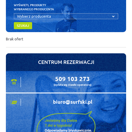
WYŚWIETL PRODUKTY
WYBRANEGO PRODUCENTA
Wybierz producenta
SZUKAJ
Brak ofert
CENTRUM REZERWACJI
509 103 273
(opłata wg stawki operatora)
biuro@surfski.pl