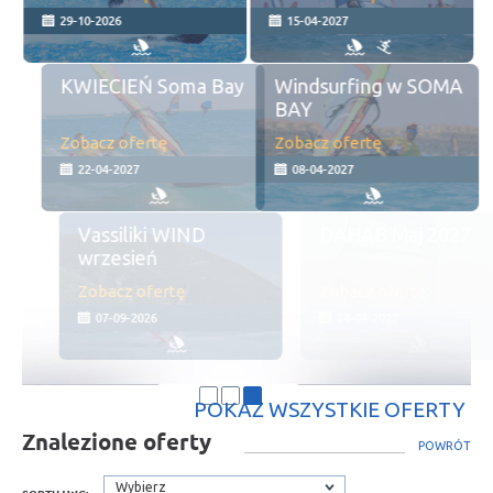
29-10-2026
15-04-2027
KWIECIEŃ Soma Bay
Windsurfing w SOMA
BAY
Zobacz ofertę
Zobacz ofertę
22-04-2027
08-04-2027
Vassiliki WIND
DAHAB Maj 2027
wrzesień
Zobacz ofertę
Zobacz ofertę
07-09-2026
24-04-2027
POKAŻ WSZYSTKIE OFERTY
Znalezione oferty
POWRÓT
Wybierz