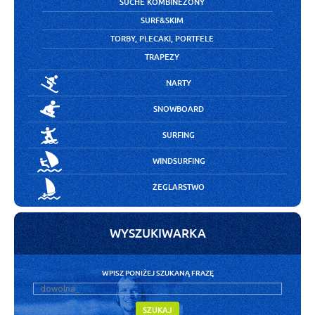
SUCHE KOMBINEZONY
SURF&SKIM
TORBY, PLECAKI, PORTFELE
TRAPEZY
NARTY
SNOWBOARD
SURFING
WINDSURFING
ŻEGLARSTWO
WYSZUKIWARKA
WPISZ PONIŻEJ SZUKANĄ FRAZĘ
SZUKAJ