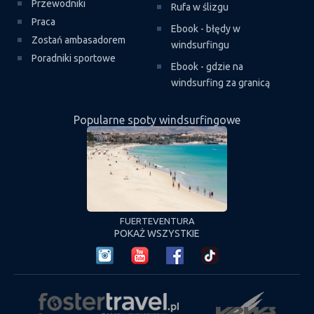
Przewodniki
Rufa w ślizgu
Praca
Ebook - błędy w
Zostań ambasadorem
windsurfingu
Poradniki sportowe
Ebook - gdzie na
windsurfing za granicą
Popularne spoty windsurfingowe
NTURA
ALGARVE
C
POKAŻ WSZYSTKIE