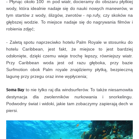
- Płynąc około 100 m pod wiatr, docieramy do obszaru płytkiej
wody, która idealnie nadaje się do nauki nowych manewrów, w
tym startów z wody, ślizgów, zwrotów - np.rufy, czy skoków na
głębszej wodzie. To miejsce nadaje się do nagrywania filmów i
robienia zdjęć;
- Zaletą spotu naprzeciwko hotelu Palm Royale w stosunku do
hotelu Caribbean, jest fakt, że miejsce to jest bardziej
odsłonięte, dzięki czemu wieje trochę lepszy, równiejszy wiatr.
Przy Caribbean woda jest od razu głęboka, przy bazie
Surfmotion obok Palm royale znajdziemy płytką, bezpieczną
lagunę przy przegu oraz inne wypłycenia;
Soma Bay
to nie tylko raj dla windsurferów. To także niesamowita
destynacja dla zwolenników nurkowania i snorkelingu.
Podwodny świat i widoki, jakie tam zobaczymy zapierają dech w
piersi.