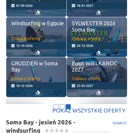
04-09-2026
25-02-2027
Pro Camp Palekastro
Soma Bay MARZEC
2026
2027
Zobacz ofertę
Zobacz ofertę
23-08-2026
11-03-2027
GRUDZIEŃ 2026 w
Egipcie
Zobacz ofertę
Zobacz ofertę
03-12-2026
POKAŻ WSZYSTKIE OFERTY
Soma Bay - jesień 2026 -
POWRÓT
windsurfing