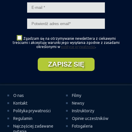
Około 10 km od Asuanu, na wyspie
File
,
leży jedna z
Sterowanie (ostrzenie, odpadanie)
najsłynniejszych świątyń –
świątynia bogini Izydy
, która przez
wieki była najważniejszym miejscem kultu w Egipcie.
Zwrot przez sztag + pływanie pod wiatr
Zwrot przez rufę
Zgadzam się na otrzymywanie newslettera z ciekawymi
treściami i akceptuję warunki jego wysyłania zgodnie z zasadami
określonymi w
polityce prywatności
.
Pływanie z pasem trapezowym
Wchodzenie w ślizg
Używanie footstrapów
Carving - sterowanie stopami
O nas
Filmy
Spin Out
Kontakt
Newsy
Polityka prywatności
Instruktorzy
Start z plaży
Regulamin
Opinie uczestników
Najczęściej zadawane
Fotogaleria
Start z wody
pytania