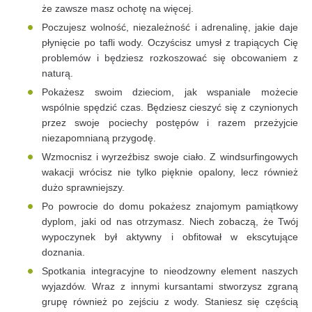
że zawsze masz ochotę na więcej.
Poczujesz wolność, niezależność i adrenalinę, jakie daje
płynięcie po tafli wody. Oczyścisz umysł z trapiących Cię
problemów i będziesz rozkoszować się obcowaniem z
naturą.
Pokażesz swoim dzieciom, jak wspaniale możecie
wspólnie spędzić czas. Będziesz cieszyć się z czynionych
przez swoje pociechy postępów i razem przeżyjcie
niezapomnianą przygodę.
Wzmocnisz i wyrzeźbisz swoje ciało. Z windsurfingowych
wakacji wrócisz nie tylko pięknie opalony, lecz również
dużo sprawniejszy.
Po powrocie do domu pokażesz znajomym pamiątkowy
dyplom, jaki od nas otrzymasz. Niech zobaczą, że Twój
wypoczynek był aktywny i obfitował w ekscytujące
doznania.
Spotkania integracyjne to nieodzowny element naszych
wyjazdów. Wraz z innymi kursantami stworzysz zgraną
grupę również po zejściu z wody. Staniesz się częścią