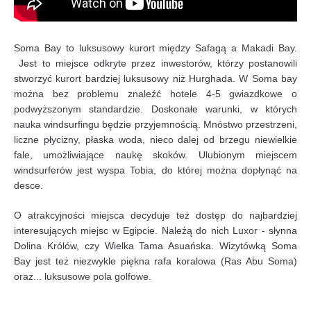
Soma Bay to luksusowy kurort między Safagą a Makadi Bay.
Jest to miejsce odkryte przez inwestorów, którzy postanowili
stworzyć kurort bardziej luksusowy niż Hurghada. W Soma bay
można bez problemu znaleźć hotele 4-5 gwiazdkowe o
podwyższonym standardzie. Doskonałe warunki, w których
nauka windsurfingu będzie przyjemnością. Mnóstwo przestrzeni,
liczne płycizny, płaska woda, nieco dalej od brzegu niewielkie
fale, umożliwiające naukę skoków. Ulubionym miejscem
windsurferów jest wyspa Tobia, do której można dopłynąć na
desce.
O atrakcyjności miejsca decyduje też dostęp do najbardziej
interesujących miejsc w Egipcie. Należą do nich Luxor - słynna
Dolina Królów, czy Wielka Tama Asuańska. Wizytówką Soma
Bay jest też niezwykle piękna rafa koralowa (Ras Abu Soma)
oraz... luksusowe pola golfowe.