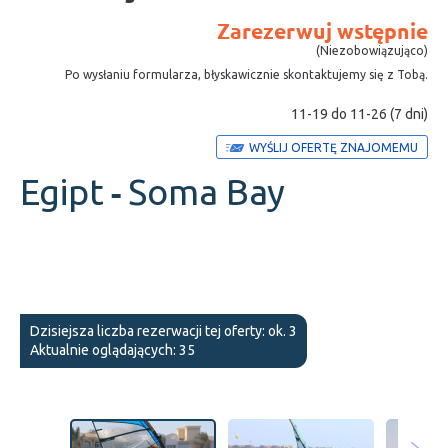
Zarezerwuj wstępnie
(Niezobowiązująco)
Po wysłaniu formularza, błyskawicznie skontaktujemy się z Tobą.
11-19 do 11-26 (7 dni)
WYŚLIJ OFERTĘ ZNAJOMEMU
Egipt
Soma Bay
-
Dzisiejsza liczba rezerwacji tej oferty: ok. 3
Aktualnie oglądających: 35