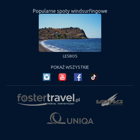
Popularne spoty windsurfingowe
INHO
LESBOS
HU
POKAŻ WSZYSTKIE