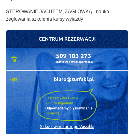
STEROWANIE JACHTEM, ŻAGLÓWKĄ - nauka
żeglowania szkolenia kursy wyjazdy
CENTRUM REZERWACJI
509 103 273
(opłata wg stawki operatora)
biuro@surfski.pl
Szkoła windsurfingu Vassiliki